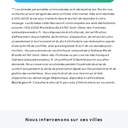
** Les données personnelles communiquées sont nécessaires aux fins de vous
contacter et sont enregistrées dans un fichier informatisé. Elles sont destinées
à ISOLASUD et ses sous-traitants dans le seul but de répondre à votre
message. Les données collectées seront communiquées aux seuls destinataires
suivants: ISOLASUD Rte de Brouilla 66740 Saint-Génis-des-Fontaines
isolasud@wanadoo.fr. Vous disposez de droits d’accès, de rectification,
d’effacement, de portabilité, de limitation, d’opposition, de retrait de votre
consentement à tout moment et du droit d’introduire une réclamation auprès
d’une autorité de contrôle, ainsi que d’organiser le sort de vos données post-
mortem. Vous pouvez exercer ces droits par voie postale à l'adresse Rte de
Brouilla 66740 Saint-Génis-des-Fontaines ou par courrier électronique à
l'adresse isolasud@wanadoo.fr. Un justificatif d'identité pourra vous être
demandé. Nous conservons vos données pendant la période de prise de
contact puis pendant la durée de prescription légale aux fins probatoires et de
gestion des contentieux. Vous avez le droit de vous inscrire sur la liste
d'opposition au démarchage téléphonique, disponible à cette adresse:
Bloctel.gouv.fr
. Consultez le site cnil.fr pour plus d’informations sur vos droits.
Nous intervenons sur ces villes