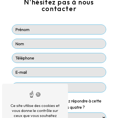
N'hésitez pas à nous
contacter
Vous n'êtes pas un robot, veuillez répondre à cette
Ce site utilise des cookies et
question : combien font huit plus quatre ?
vous donne le contrôle sur
ceux que vous souhaitez