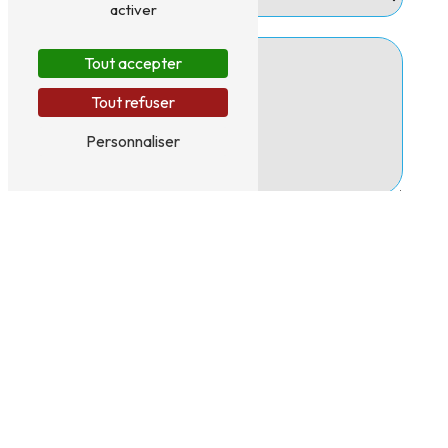
activer
Tout accepter
Tout refuser
Personnaliser
En cochant cette case, j'accepte les conditions
particulières ci-dessous **
Envoyer
** Les données personnelles communiquées sont nécessaires aux fins de vous
contacter et sont enregistrées dans un fichier informatisé. Elles sont destinées
à ISOLASUD et ses sous-traitants dans le seul but de répondre à votre
message. Les données collectées seront communiquées aux seuls destinataires
suivants: ISOLASUD Rte de Brouilla 66740 Saint-Génis-des-Fontaines