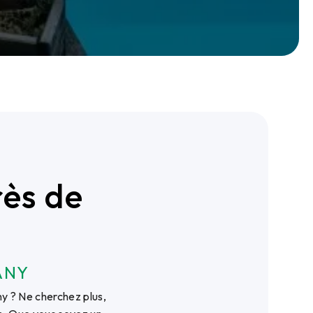
rès de
ANY
y ? Ne cherchez plus,