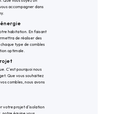
n. Que vous soyez un
ur vous accompagner dans
ny.
'énergie
otre habitation. En faisant
rmettra de réaliser des
 à chaque type de combles
tion optimale.
rojet
ue. C'est pourquoi nous
get. Que vous souhaitiez
de vos combles, nous avons
 votre projet d'isolation
x, notre équipe vous