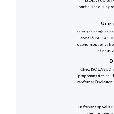
ISOLASUD est vo
particulier ou un p
Une 
Isoler ses combles es
appel à ISOLASUD, 
économies sur votre
et nous v
D
Chez ISOLASUD, no
proposons des solut
renforcer l'isolatio
En faisant appel à 
des combles à 