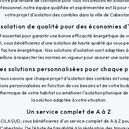
tre partenaire de confiance pour tous vos besoins en isolatio
rofessionnel, notre équipe qualifiée et expérimentée est là po
votre projet d'isolation des combles dans la ville de Cabesta
isolation de qualité pour des économies d
t essentiel pour garantir une bonne efficacité énergétique de v
vous bénéficierez d'une isolation de haute qualité qui vous pe
 facture énergétique. Nos solutions d'isolation sont adaptées
eillons à respecter les normes en vigueur pour assurer une isola
es solutions personnalisées pour chaque p
us savons que chaque projet d'isolation des combles est uniq
ions personnalisées en fonction de vos besoins et de votre bud
n thermique de votre habitat ou améliorer l'isolation phonique 
la solution adaptée à votre situation.
Un service complet de A à Z
ISOLASUD, vous bénéficierez d'un service complet de A à Z pour
Cabestany. De l'étude de faisabilité à la réalisation des travau